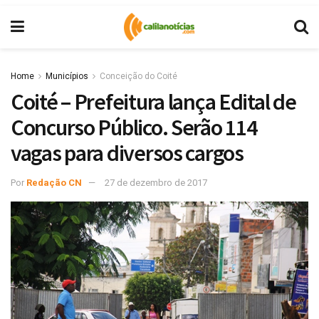
Home
Municípios
Conceição do Coité
Coité – Prefeitura lança Edital de
Concurso Público. Serão 114
vagas para diversos cargos
Por
Redação CN
27 de dezembro de 2017