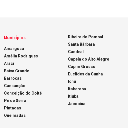
Municípios
Ribeira do Pombal
Santa Bárbara
Amargosa
Candeal
Amélia Rodrigues
Capela do Alto Alegre
Araci
Capim Grosso
Baixa Grande
Euclides da Cunha
Barrocas
Ichu
Cansanção
Itaberaba
Conceição do Coité
Itiuba
Pé de Serra
Jacobina
Pintadas
Queimadas