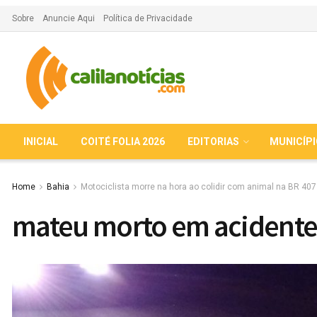
Sobre
Anuncie Aqui
Política de Privacidade
INICIAL
COITÉ FOLIA 2026
EDITORIAS
MUNICÍP
Home
Bahia
Motociclista morre na hora ao colidir com animal na BR 407
mateu morto em acidente 