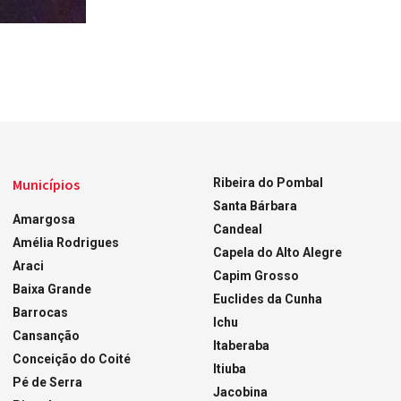
Municípios
Ribeira do Pombal
Santa Bárbara
Amargosa
Candeal
Amélia Rodrigues
Capela do Alto Alegre
Araci
Capim Grosso
Baixa Grande
Euclides da Cunha
Barrocas
Ichu
Cansanção
Itaberaba
Conceição do Coité
Itiuba
Pé de Serra
Jacobina