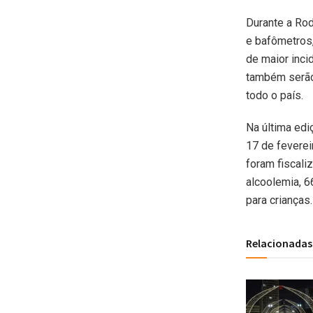
Durante a Rod
e bafômetros,
de maior inci
também serão
todo o país.
Na última ed
17 de fevere
foram fiscali
alcoolemia, 6
para crianças.
Relacionadas