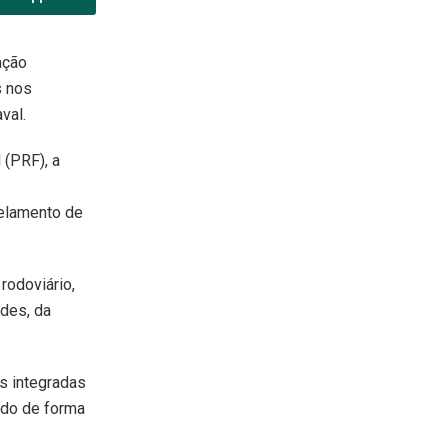
ação
s nos
val.
 (PRF), a
pelamento de
rodoviário,
ades, da
es integradas
ndo de forma