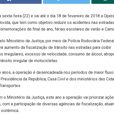
sexta-feira (22) e vai até o dia 18 de fevereiro de 2018 a Oper
ovida, que tem como objetivo reduzir os acidentes nas estrada
omemorações de final de ano, férias escolares de verão e Carna
o Ministério da Justiça, por meio da Polícia Rodoviária Federal
ê aumento da fiscalização de trânsito nas estradas para coibir
s irregulares, excesso de velocidade, consumo de álcool, atro
rânsito irregular de motocicletas.
e anos, a operação é desencadeada nos períodos de maior fluxo 
Presidência da República, Casa Civil e dos ministérios das Cid
Transportes.
 o Ministério da Justiça, este ano a operação vai priorizar açõ
, com a participação de diversas agências de fiscalização, atua
 sistêmica.