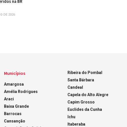
eridos na BR
O DE 2026
Municípios
Ribeira do Pombal
Santa Bárbara
Amargosa
Candeal
Amélia Rodrigues
Capela do Alto Alegre
Araci
Capim Grosso
Baixa Grande
Euclides da Cunha
Barrocas
Ichu
Cansanção
Itaberaba