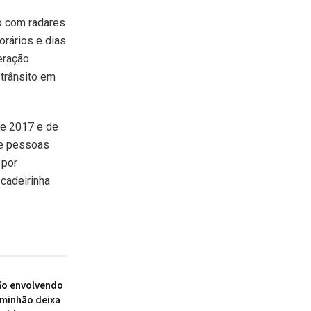
o com radares
orários e dias
eração
trânsito em
de 2017 e de
de pessoas
 por
 cadeirinha
ão envolvendo
aminhão deixa