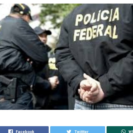
Facebook
Twittter
W