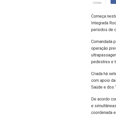
VIRAM
Começa nesta 
Integrada Rod
períodos de c
Comandada pel
operação prev
ultrapassagen
pedestres e t
Criada há set
com apoio da 
Saúde e dos 
De acordo com
e simultâneas
coordenada e