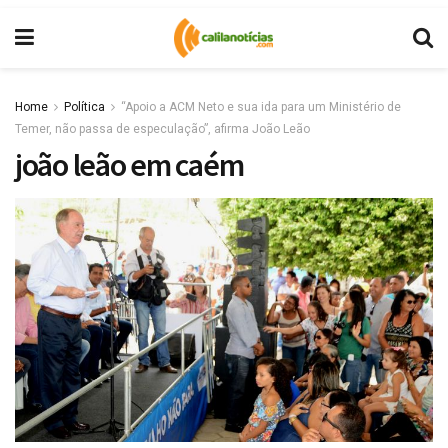
Home
Política
“Apoio a ACM Neto e sua ida para um Ministério de
Temer, não passa de especulação”, afirma João Leão
joão leão em caém