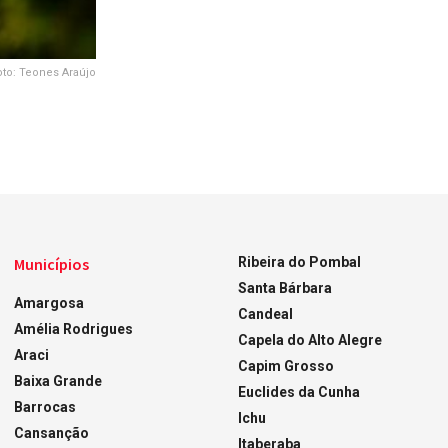
oto: Teones Araújo
Municípios
Ribeira do Pombal
Santa Bárbara
Amargosa
Candeal
Amélia Rodrigues
Capela do Alto Alegre
Araci
Capim Grosso
Baixa Grande
Euclides da Cunha
Barrocas
Ichu
Cansanção
Itaberaba