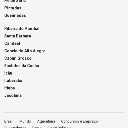
Pé de Serra
Pintadas
Queimadas
Ribeira do Pombal
Santa Bárbara
Candeal
Capela do Alto Alegre
Capim Grosso
Euclides da Cunha
Ichu
Itaberaba
Itiuba
Jacobina
Brasil
Mundo
Agricultura
Concursos e Emprego
Curiosidades
Fama
Fatos Policiais