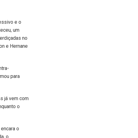
essivo e o
teceu, um
perdiçadas no
lton e Hernane
tra-
armou para
as já vem com
nquanto o
 encara o
da, o