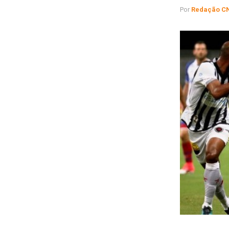
Por
Redação C