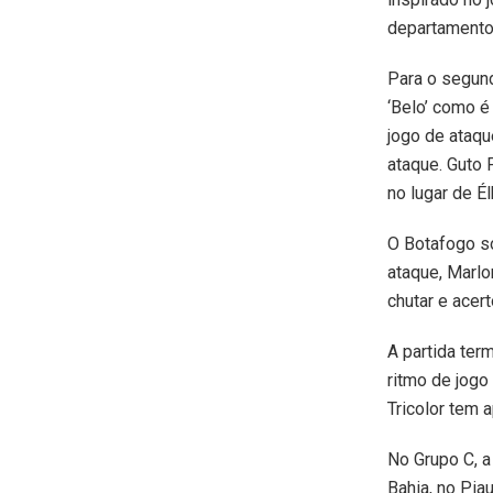
departamento
Para o segun
‘Belo’ como é
jogo de ataqu
ataque. Guto 
no lugar de Él
O Botafogo s
ataque, Marlo
chutar e acer
A partida te
ritmo de jogo
Tricolor tem 
No Grupo C, a
Bahia, no Pia