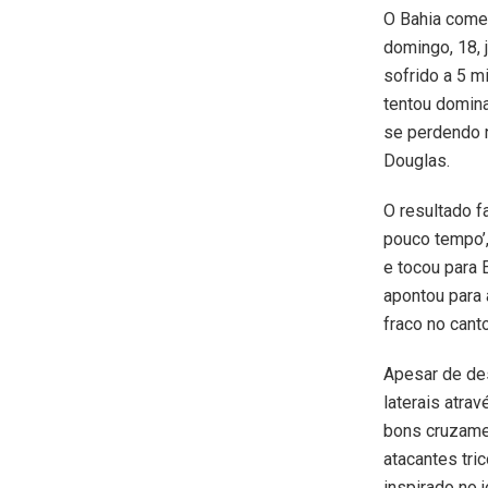
O Bahia começ
domingo, 18, 
sofrido a 5 m
tentou domina
se perdendo n
Douglas.
O resultado f
pouco tempo’,
e tocou para 
apontou para 
fraco no cant
Apesar de de
laterais atra
bons cruzame
atacantes tri
inspirado no 