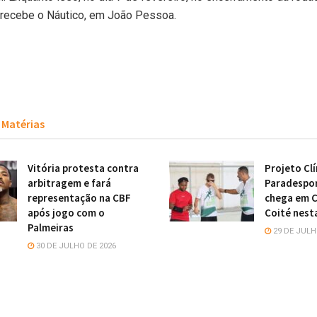
recebe o Náutico, em João Pessoa.
Matérias
Vitória protesta contra
Projeto Clí
arbitragem e fará
Paradespo
representação na CBF
chega em 
após jogo com o
Coité nest
Palmeiras
29 DE JULH
30 DE JULHO DE 2026