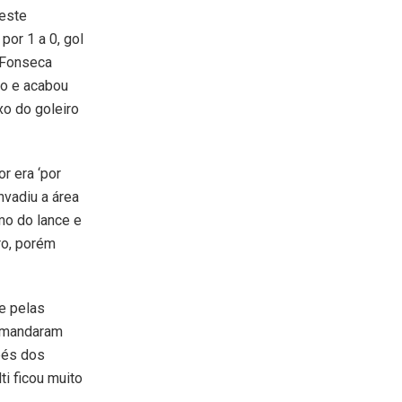
deste
or 1 a 0, gol
 Fonseca
do e acabou
xo do goleiro
r era ‘por
nvadiu a área
imo do lance e
ro, porém
e pelas
s mandaram
pés dos
ti ficou muito