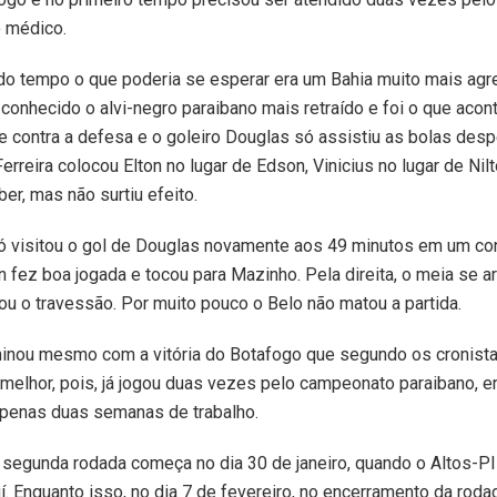
 médico.
do tempo o que poderia se esperar era um Bahia muito mais agr
 conhecido o alvi-negro paraibano mais retraído e foi o que acon
e contra a defesa e o goleiro Douglas só assistiu as bolas des
Ferreira colocou Elton no lugar de Edson, Vinicius no lugar de Ni
ber, mas não surtiu efeito.
ó visitou o gol de Douglas novamente aos 49 minutos em um con
n fez boa jogada e tocou para Mazinho. Pela direita, o meia se 
tou o travessão. Por muito pouco o Belo não matou a partida.
rminou mesmo com a vitória do Botafogo que segundo os cronist
 melhor, pois, já jogou duas vezes pelo campeonato paraibano, e
apenas duas semanas de trabalho.
 segunda rodada começa no dia 30 de janeiro, quando o Altos-PI
uí. Enquanto isso, no dia 7 de fevereiro, no encerramento da roda