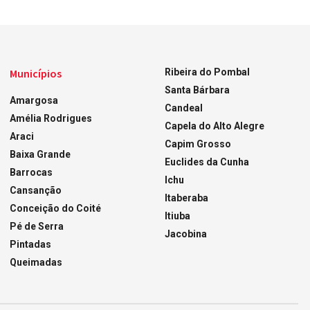
Municípios
Ribeira do Pombal
Santa Bárbara
Amargosa
Candeal
Amélia Rodrigues
Capela do Alto Alegre
Araci
Capim Grosso
Baixa Grande
Euclides da Cunha
Barrocas
Ichu
Cansanção
Itaberaba
Conceição do Coité
Itiuba
Pé de Serra
Jacobina
Pintadas
Queimadas