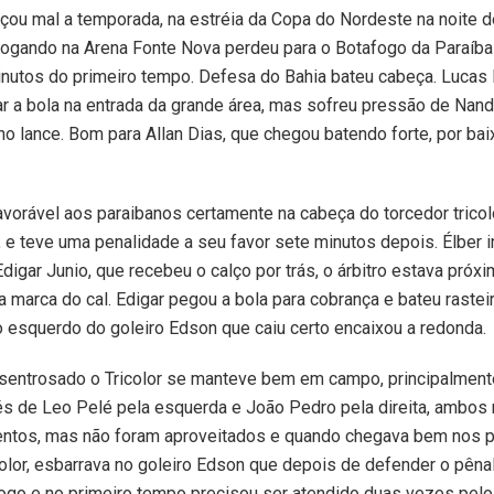
ou mal a temporada, na estréia da Copa do Nordeste na noite 
jogando na Arena Fonte Nova perdeu para o Botafogo da Paraíba p
inutos do primeiro tempo. Defesa do Bahia bateu cabeça. Lucas
r a bola na entrada da grande área, mas sofreu pressão de Nan
o lance. Bom para Allan Dias, que chegou batendo forte, por bai
avorável aos paraibanos certamente na cabeça do torcedor tricolo
 e teve uma penalidade a seu favor sete minutos depois. Élber i
Edigar Junio, que recebeu o calço por trás, o árbitro estava próx
a marca do cal. Edigar pegou a bola para cobrança e bateu rastei
o esquerdo do goleiro Edson que caiu certo encaixou a redonda.
sentrosado o Tricolor se manteve bem em campo, principalment
vés de Leo Pelé pela esquerda e João Pedro pela direita, ambo
ntos, mas não foram aproveitados e quando chegava bem nos 
color, esbarrava no goleiro Edson que depois de defender o pênal
jogo e no primeiro tempo precisou ser atendido duas vezes pelo