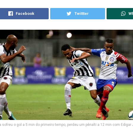
Facebook
Twittter
W
a sofreu o gol a 5 min do primeiro tempo, perdeu um pênalti a 12 min com Edigar 