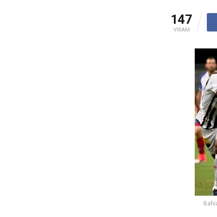
147
VIRAM
Bahi