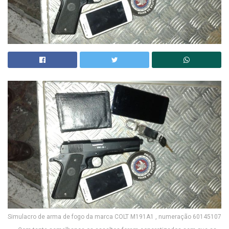
Simulacro de arma de fogo da marca COLT M191A1 , numeração 60145107