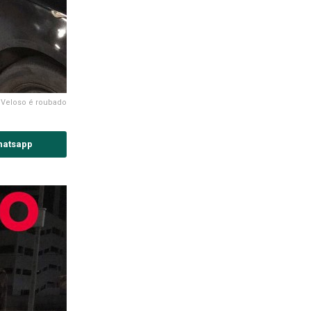
 Veloso é roubado
hatsapp