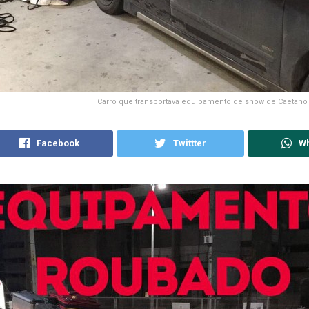
Carro que transportava equipamento de show de Caetano
Facebook
Twittter
W