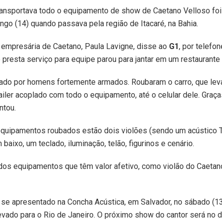
ransportava todo o equipamento de show de Caetano Velloso foi
ngo (14) quando passava pela região de Itacaré, na Bahia.
 empresária de Caetano, Paula Lavigne, disse ao
G1
, por telefon
 presta serviço para equipe parou para jantar em um restaurant
dado por homens fortemente armados. Roubaram o carro, que le
ailer acoplado com todo o equipamento, até o celular dele. Graç
ntou.
equipamentos roubados estão dois violões (sendo um acústico T
 baixo, um teclado, iluminação, telão, figurinos e cenário.
os equipamentos que têm valor afetivo, como violão do Caetan
 se apresentado na Concha Acústica, em Salvador, no sábado (13
levado para o Rio de Janeiro. O próximo show do cantor será no d