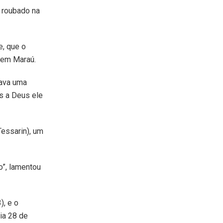
 roubado na
e, que o
e em Maraú.
vava uma
as a Deus ele
essarin), um
o”, lamentou
), e o
ia 28 de