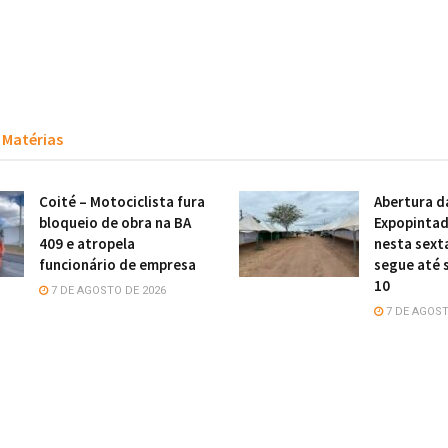
Matérias
Coité – Motociclista fura
Abertura d
bloqueio de obra na BA
Expopintad
409 e atropela
nesta sexta
funcionário de empresa
segue até 
10
7 DE AGOSTO DE 2026
7 DE AGOST