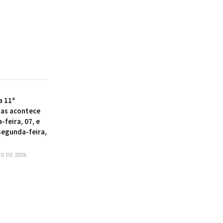
a 11ª
as acontece
-feira, 07, e
segunda-feira,
O DE 2026