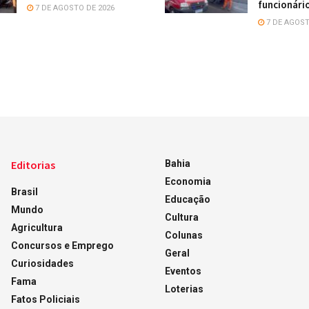
funcionári
7 DE AGOSTO DE 2026
7 DE AGOST
Editorias
Bahia
Economia
Brasil
Educação
Mundo
Cultura
Agricultura
Colunas
Concursos e Emprego
Geral
Curiosidades
Eventos
Fama
Loterias
Fatos Policiais