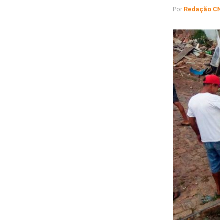
Por
Redação C