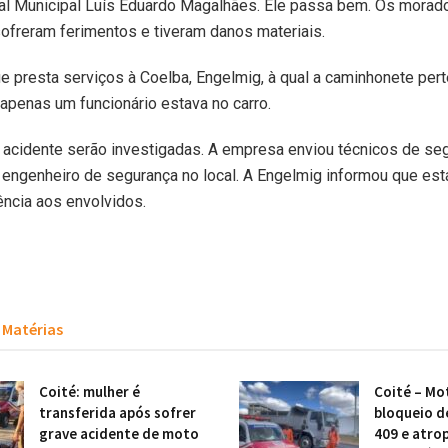
tal Municipal Luís Eduardo Magalhães. Ele passa bem. Os morad
sofreram ferimentos e tiveram danos materiais.
 presta serviços à Coelba, Engelmig, à qual a caminhonete pert
apenas um funcionário estava no carro.
 acidente serão investigadas. A empresa enviou técnicos de se
 engenheiro de segurança no local. A Engelmig informou que es
ência aos envolvidos.
Matérias
Coité: mulher é
Coité – Mot
transferida após sofrer
bloqueio d
grave acidente de moto
409 e atro