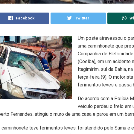
Facebook
Twittter
W
Um poste atravessou o par
uma caminhonete que prest
Companhia de Eletricidade
(Coelba), em um acidente 
Itagimirim, sul da Bahia, n
terça-feira (9). O motorista
ferimentos leves e passa 
De acordo com a Polícia Mil
veículo perdeu o freio em
berto Fernandes, atingiu o muro de uma casa e parou em um barr
 caminhonete teve ferimentos leves, foi atendido pelo Samu e