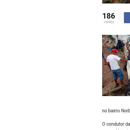
186
VIRAM
no bairro Nor
O condutor da