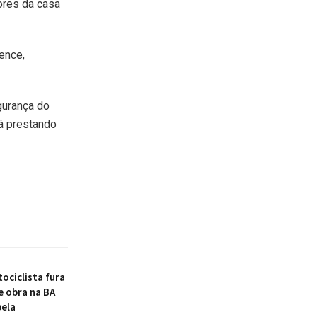
ores da casa
ence,
gurança do
tá prestando
ociclista fura
e obra na BA
pela