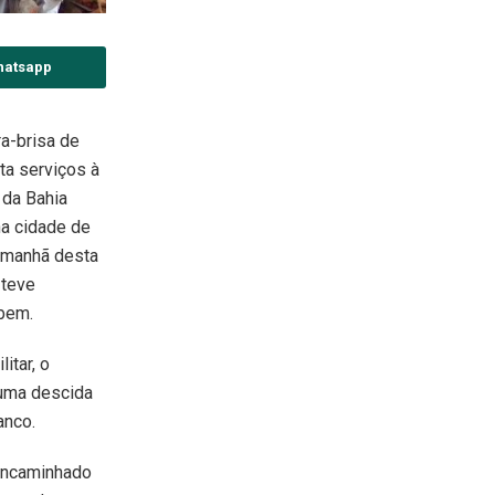
hatsapp
a-brisa de
a serviços à
 da Bahia
na cidade de
a manhã desta
 teve
bem.
itar, o
 uma descida
anco.
 encaminhado