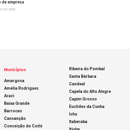
o de empresa
O DE 2026
Municípios
Ribeira do Pombal
Santa Bárbara
Amargosa
Candeal
Amélia Rodrigues
Capela do Alto Alegre
Araci
Capim Grosso
Baixa Grande
Euclides da Cunha
Barrocas
Ichu
Cansanção
Itaberaba
Conceição do Coité
Itiuba