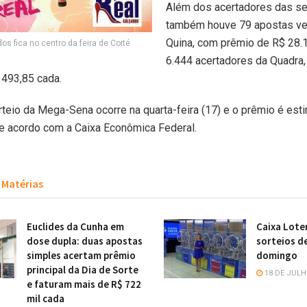
Além dos acertadores das se
também houve 79 apostas ve
Quina, com prêmio de R$ 28.1
os fica no centro da feira de Coité
6.444 acertadores da Quadra,
 493,85 cada.
teio da Mega-Sena ocorre na quarta-feira (17) e o prêmio é es
e acordo com a Caixa Econômica Federal.
Matérias
Euclides da Cunha em
Caixa Lote
dose dupla: duas apostas
sorteios d
simples acertam prêmio
domingo
principal da Dia de Sorte
18 DE JULH
e faturam mais de R$ 722
mil cada