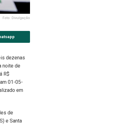
Foto: Divulgação
hatsapp
eis dezenas
 noite de
rá R$
ram 01-05-
ealizado em
des de
RS) e Santa