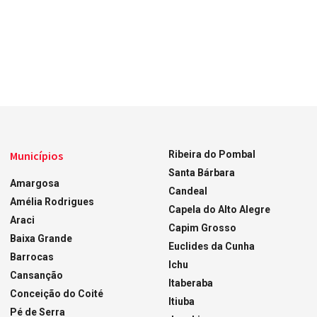
Municípios
Ribeira do Pombal
Santa Bárbara
Amargosa
Candeal
Amélia Rodrigues
Capela do Alto Alegre
Araci
Capim Grosso
Baixa Grande
Euclides da Cunha
Barrocas
Ichu
Cansanção
Itaberaba
Conceição do Coité
Itiuba
Pé de Serra