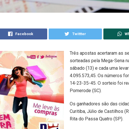
Facebook
Twittter
W
Três apostas acertaram as s
sorteadas pela Mega-Sena na
sábado (13) e cada uma leva
4.095.573,45. Os números fo
14-23-35-45. O sorteio foi r
Pomerode (SC).
Os ganhadores são das cida
Curitiba, Júlio de Castilhos (
Rita do Passa Quatro (SP).