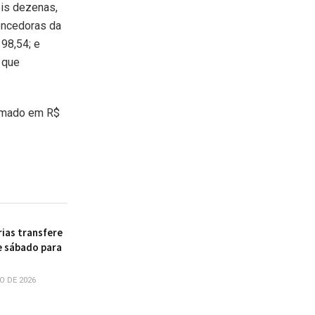
is dezenas,
ncedoras da
98,54; e
 que
timado em R$
rias transfere
e sábado para
O DE 2026