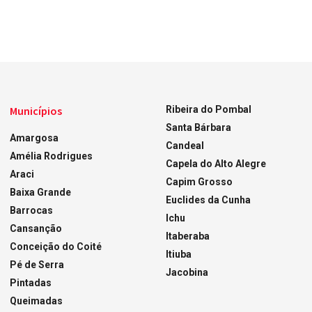
Municípios
Ribeira do Pombal
Santa Bárbara
Amargosa
Candeal
Amélia Rodrigues
Capela do Alto Alegre
Araci
Capim Grosso
Baixa Grande
Euclides da Cunha
Barrocas
Ichu
Cansanção
Itaberaba
Conceição do Coité
Itiuba
Pé de Serra
Jacobina
Pintadas
Queimadas