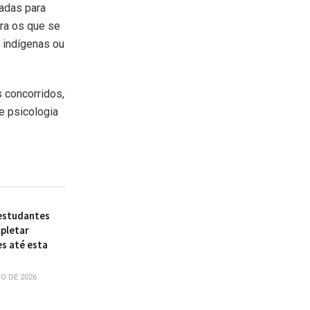
adas para
ra os que se
 indígenas ou
 concorridos,
de psicologia
 estudantes
pletar
s até esta
O DE 2026