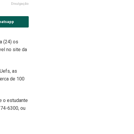
Divulgação
hatsapp
a (24) os
el no site da
Uefs, as
cerca de 100
e o estudante
874-6300, ou