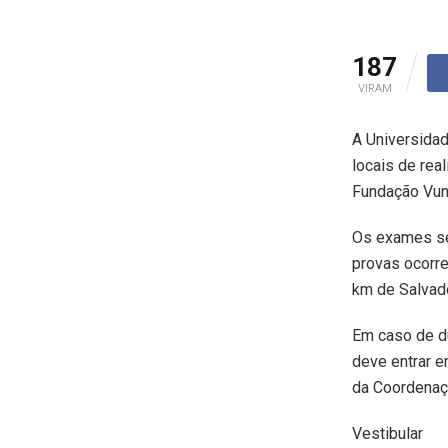
187
VIRAM
A Universidad
locais de rea
Fundação Vune
Os exames ser
provas ocorre
km de Salvado
Em caso de dú
deve entrar e
da Coordenaç
Vestibular