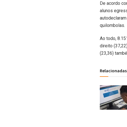
De acordo co
alunos egres
autodeclaram
quilombolas.
Ao todo, 8.15
direito (37,2
(23,36) tamb
Relacionadas