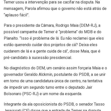
Temer usou a intervenção para se cacifar na disputa. Na
mensagem, Parola afirmou que o governo não está atrás de
“aplauso fácil”.
Para o presidente da Câmara, Rodrigo Maia (DEM-RJ), a
possível campanha de Temer é “problema” do MDB e do
Planalto. “Isso é problema de lá. Eu não reclamei que eles
estão querendo cuidar dos projetos de cá? Deixa eles
cuidarem de lá e a gente cuida de cá”, disse Maia, que é
pré-candidato à sucessão presidencial.
No diagnóstico do DEM, um cenário assim forçaria Maia e o
governador Geraldo Alckmin, postulante do PSDB, a se unir
em torno de uma candidatura única de centro, na tentativa
de impedir um segundo turno entre o deputado Jair
Bolsonaro (PSC-RJ) e um nome da esquerda.
Integrante da ala oposicionista do PSDB, o senador Tasso
Jereissati (CE) disse que a entrada de Temer na disputa