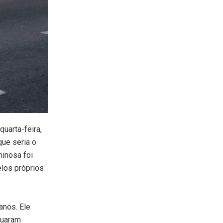
quarta-feira,
que seria o
minosa foi
elos próprios
anos. Ele
tuaram