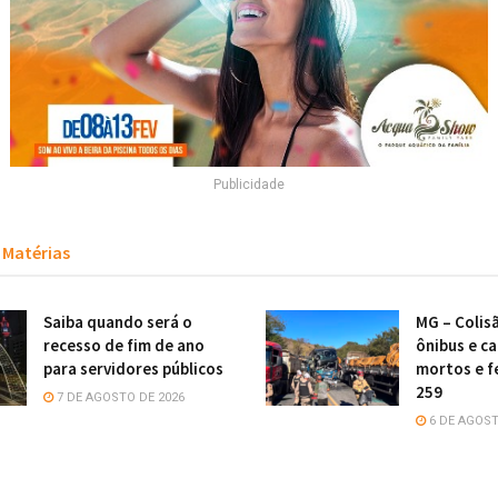
Publicidade
Matérias
Saiba quando será o
MG – Colis
recesso de fim de ano
ônibus e c
para servidores públicos
mortos e f
259
7 DE AGOSTO DE 2026
6 DE AGOST