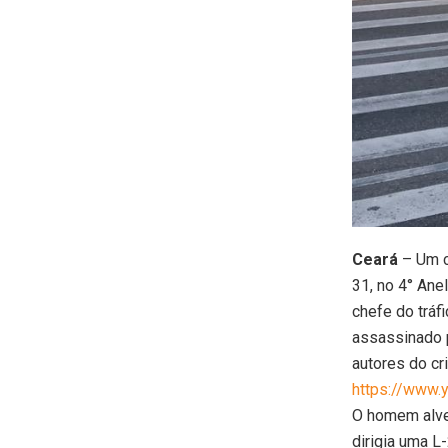
Ceará
– Um cr
31, no 4° Ane
chefe do tráf
assassinado p
autores do cr
https://www.
O homem alvej
dirigia uma 