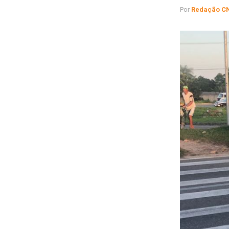
Por
Redação C