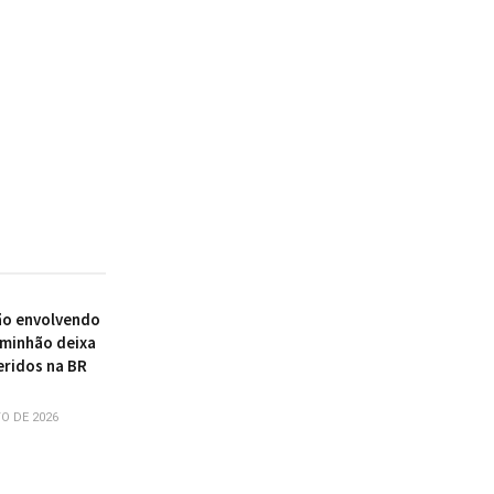
ão envolvendo
aminhão deixa
eridos na BR
O DE 2026