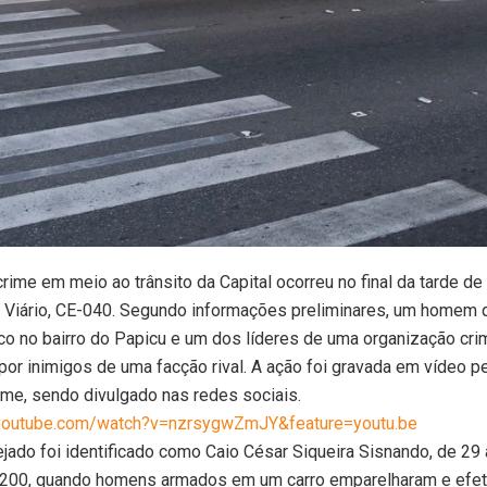
ime em meio ao trânsito da Capital ocorreu no final da tarde de 
l Viário, CE-040. Segundo informações preliminares, um homem 
ico no bairro do Papicu e um dos líderes de uma organização cri
or inimigos de uma facção rival. A ação foi gravada em vídeo p
ime, sendo divulgado nas redes sociais.
youtube.com/watch?v=nzrsygwZmJY&feature=youtu.be
ado foi identificado como Caio César Siqueira Sisnando, de 29 
L-200, quando homens armados em um carro emparelharam e efe