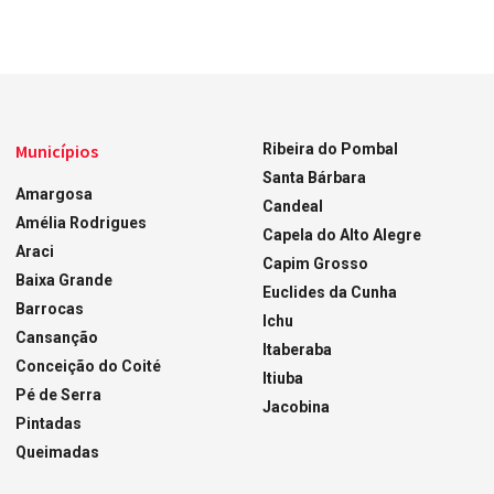
Municípios
Ribeira do Pombal
Santa Bárbara
Amargosa
Candeal
Amélia Rodrigues
Capela do Alto Alegre
Araci
Capim Grosso
Baixa Grande
Euclides da Cunha
Barrocas
Ichu
Cansanção
Itaberaba
Conceição do Coité
Itiuba
Pé de Serra
Jacobina
Pintadas
Queimadas