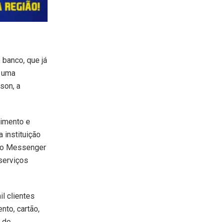
 banco, que já
a uma
son, a
dimento e
 instituição
pelo Messenger
 serviços
l clientes
to, cartão,
a de