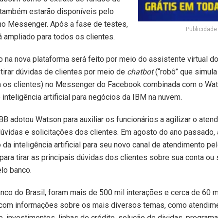
 também estarão disponíveis pelo
no Messenger. Após a fase de testes,
Publicidade
á ampliado para todos os clientes.
 na nova plataforma será feito por meio do assistente virtual do
 tirar dúvidas de clientes por meio de
chatbot
(“robô” que simul
 os clientes) no Messenger do Facebook combinada com o Wat
 inteligência artificial para negócios da IBM na nuvem.
BB adotou Watson para auxiliar os funcionários a agilizar o aten
úvidas e solicitações dos clientes. Em agosto do ano passado, a
 da inteligência artificial para seu novo canal de atendimento 
ara tirar as principais dúvidas dos clientes sobre sua conta ou
lo banco.
co do Brasil, foram mais de 500 mil interações e cerca de 60 mi
com informações sobre os mais diversos temas, como atendimen
e, investimentos, linhas de crédito, solução de dividas, program