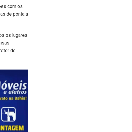
ções com os
das de ponta a
os os lugares
uisas
retor de