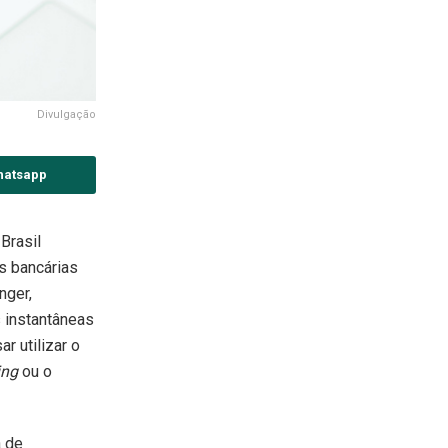
Divulgação
hatsapp
Brasil
s bancárias
nger,
 instantâneas
r utilizar o
ing
ou o
a de