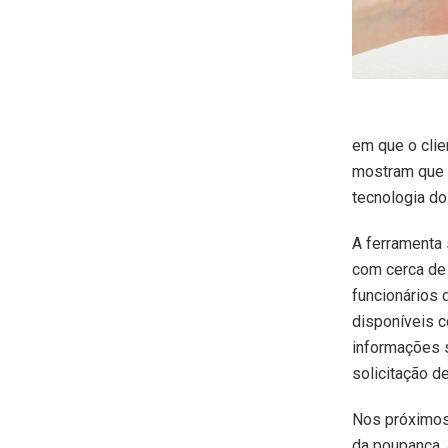
em que o clie
mostram que o
tecnologia do
A ferramenta 
com cerca de 
funcionários 
disponíveis c
informações s
solicitação d
Nos próximos 
da poupança,