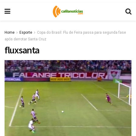
Home
Esporte
Copa do Brasil: Flu de Feira passa para segunda fase
após derrotar Santa Cruz
fluxsanta