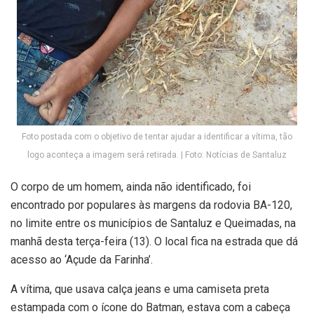
Foto postada com o objetivo de tentar ajudar a identificar a vítima, tão
logo aconteça a imagem será retirada. | Foto: Notícias de Santaluz
O corpo de um homem, ainda não identificado, foi
encontrado por populares às margens da rodovia BA-120,
no limite entre os municípios de Santaluz e Queimadas, na
manhã desta terça-feira (13). O local fica na estrada que dá
acesso ao ‘Açude da Farinha’.
A vítima, que usava calça jeans e uma camiseta preta
estampada com o ícone do Batman, estava com a cabeça