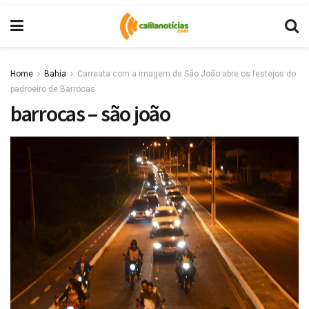
Home
Bahia
Carreata com a imagem de São João abre os festejos do
padroeiro de Barrocas
barrocas – são joão