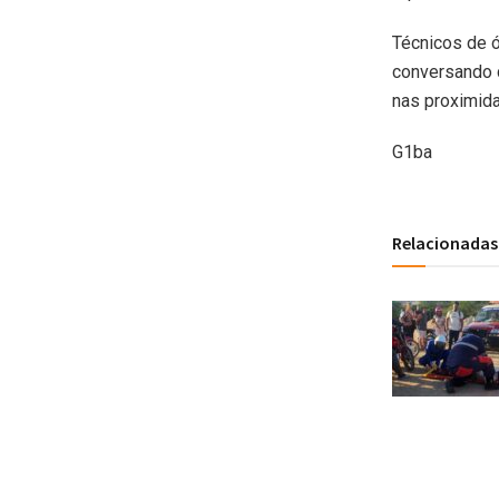
Técnicos de ó
conversando c
nas proximida
G1ba
Relacionadas