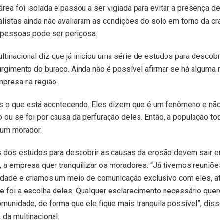
área foi isolada e passou a ser vigiada para evitar a presença de
istas ainda não avaliaram as condições do solo em torno da cra
 pessoas pode ser perigosa.
tinacional diz que já iniciou uma série de estudos para descobr
rgimento do buraco. Ainda não é possível afirmar se há alguma 
mpresa na região.
 o que está acontecendo. Eles dizem que é um fenômeno e n
ou se foi por causa da perfuração deles. Então, a população t
 um morador.
s dos estudos para descobrir as causas da erosão devem sair e
, a empresa quer tranquilizar os moradores. “Já tivemos reuniõ
dade e criamos um meio de comunicação exclusivo com eles, a
e foi a escolha deles. Qualquer esclarecimento necessário que
comunidade, de forma que ele fique mais tranquila possível”, dis
 da multinacional.