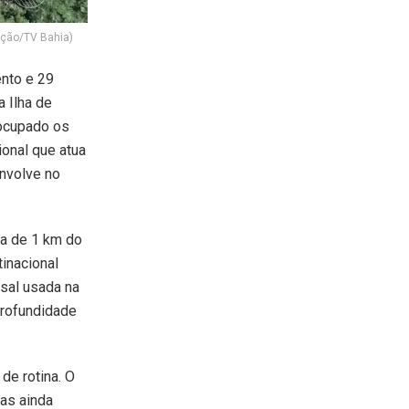
ução/TV Bahia)
nto e 29
a Ilha de
eocupado os
onal que atua
envolve no
ca de 1 km do
inacional
 sal usada na
profundidade
de rotina. O
mas ainda