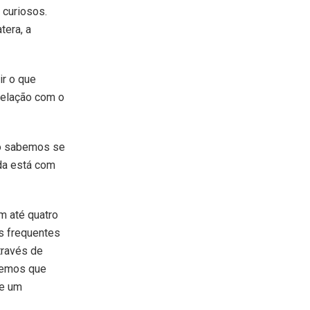
 curiosos.
tera, a
ir o que
relação com o
ão sabemos se
oda está com
m até quatro
es frequentes
través de
remos que
se um