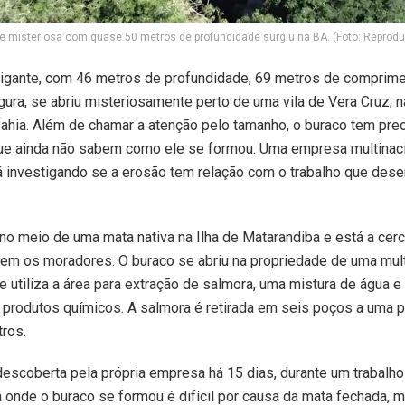
te misteriosa com quase 50 metros de profundidade surgiu na BA. (Foto: Reprod
gigante, com 46 metros de profundidade, 69 metros de comprime
gura, se abriu misteriosamente perto de uma vila de Vera Cruz, n
 Bahia. Além de chamar a atenção pelo tamanho, o buraco tem pr
ue ainda não sabem como ele se formou. Uma empresa multinaci
á investigando se a erosão tem relação com o trabalho que des
a no meio de uma mata nativa na Ilha de Matarandiba e está a cer
vem os moradores. O buraco se abriu na propriedade de uma mult
e utiliza a área para extração de salmora, uma mistura de água e
 produtos químicos. A salmora é retirada em seis poços a uma 
tros.
descoberta pela própria empresa há 15 dias, durante um trabalho 
 onde o buraco se formou é difícil por causa da mata fechada, 