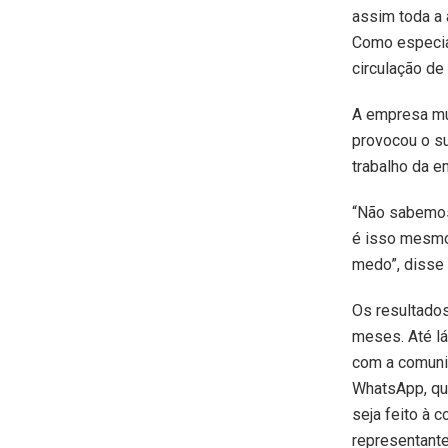
assim toda a 
Como especial
circulação de
A empresa mul
provocou o su
trabalho da e
“Não sabemos
é isso mesmo 
medo”, disse
Os resultado
meses. Até lá
com a comuni
WhatsApp, qu
seja feito à 
representante