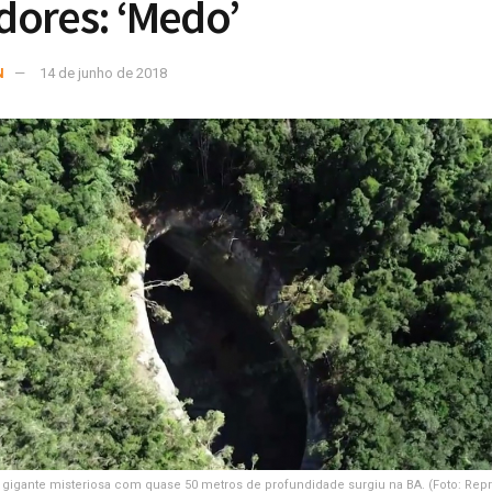
ores: ‘Medo’
N
14 de junho de 2018
a gigante misteriosa com quase 50 metros de profundidade surgiu na BA. (Foto: Re