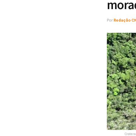
morad
Por
Redação C
Crater