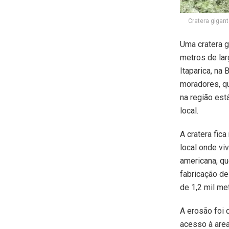
Cratera gigan
Uma cratera 
metros de lar
Itaparica, na
moradores, q
na região est
local.
A cratera fic
local onde vi
americana, qu
fabricação de
de 1,2 mil me
A erosão foi 
acesso à area