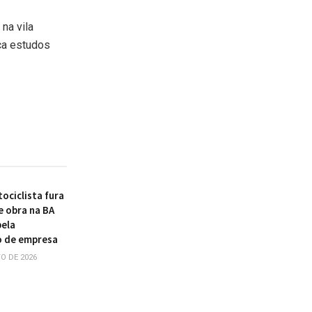
na vila
ça estudos
ociclista fura
e obra na BA
pela
o de empresa
O DE 2026