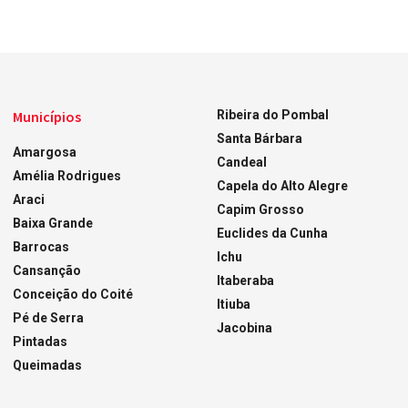
Municípios
Ribeira do Pombal
Santa Bárbara
Amargosa
Candeal
Amélia Rodrigues
Capela do Alto Alegre
Araci
Capim Grosso
Baixa Grande
Euclides da Cunha
Barrocas
Ichu
Cansanção
Itaberaba
Conceição do Coité
Itiuba
Pé de Serra
Jacobina
Pintadas
Queimadas