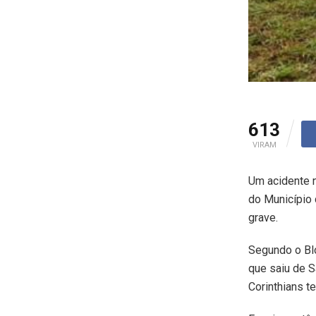
613
VIRAM
Um acidente n
do Município 
grave.
Segundo o Blo
que saiu de S
Corinthians t