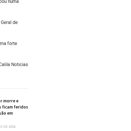
mbou numa
 Geral de
uma forte
Calila Noticias
r morre e
s ficam feridos
são em
O DE 2026