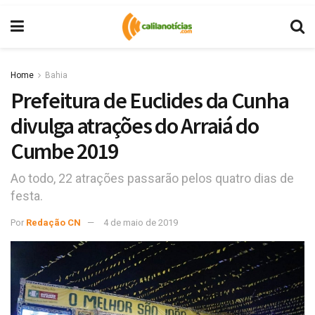
Home
Bahia
Prefeitura de Euclides da Cunha
divulga atrações do Arraiá do
Cumbe 2019
Ao todo, 22 atrações passarão pelos quatro dias de
festa.
Por
Redação CN
4 de maio de 2019