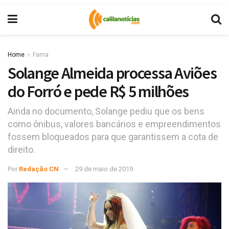
Home
Fama
Solange Almeida processa Aviões
do Forró e pede R$ 5 milhões
Ainda no documento, Solange pediu que os bens
como ônibus, valores bancários e empreendimentos
fossem bloqueados para que garantissem a cota de
direito.
Por
Redação CN
29 de maio de 2019