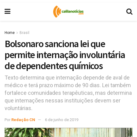
Home
Brasil
Bolsonaro sanciona lei que
permite internação involuntária
de dependentes químicos
Texto determina que internação depende de aval de
médico e terá prazo máximo de 90 dias. Lei também
fortalece comunidades terapêuticas, mas determina
que internações nessas instituições devem ser
voluntárias.
Por
Redação CN
6 de junho de 2019