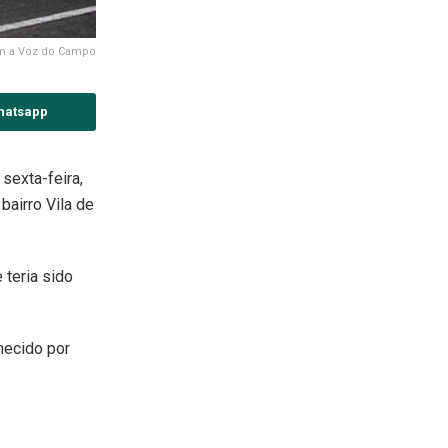
m a Voz do Campo
hatsapp
sexta-feira,
airro Vila de
 teria sido
hecido por