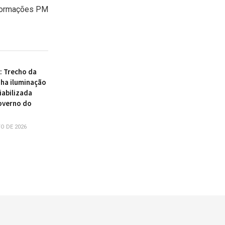
formações PM
 : Trecho da
ha iluminação
iabilizada
overno do
O DE 2026