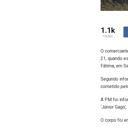
1.1k
VIRAM
O comerciante
21, quando es
Fátima, em Se
Segundo infor
cometido pelo
A PM foi info
‘Júnior Gago’
O corpo foi e