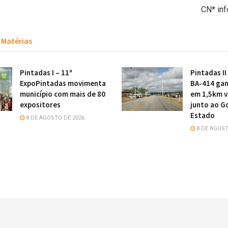
CN* in
Matérias
Pintadas I – 11ª
Pintadas II
ExpoPintadas movimenta
BA-414 gan
município com mais de 80
em 1,5km v
expositores
junto ao G
Estado
8 DE AGOSTO DE 2026
8 DE AGOST