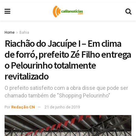
Home
Bahia
Riachão do Jacuípe I – Em clima
de forró, prefeito Zé Filho entrega
o Pelourinho totalmente
revitalizado
O prefeito satisfeito com a obra disse que pode ser
chamado também de "Shopping Pelourinho"
Por
Redação CN
21 de junho de 2019