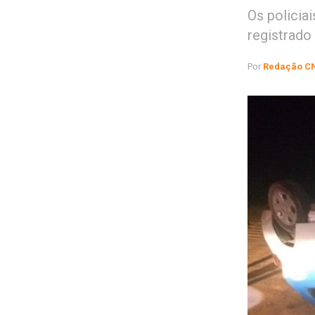
Os policia
registrado
Por
Redação C