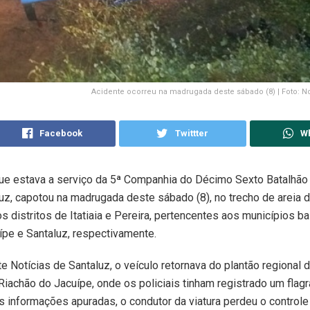
Acidente ocorreu na madrugada deste sábado (8) | Foto: No
Facebook
Twittter
W
ue estava a serviço da 5ª Companhia do Décimo Sexto Batalhão 
luz, capotou na madrugada deste sábado (8), no trecho de areia 
os distritos de Itatiaia e Pereira, pertencentes aos municípios b
pe e Santaluz, respectivamente.
e Notícias de Santaluz, o veículo retornava do plantão regional da
Riachão do Jacuípe, onde os policiais tinham registrado um flagr
 informações apuradas, o condutor da viatura perdeu o controle