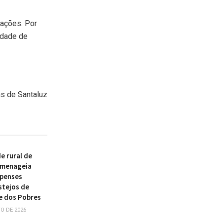
iações. Por
idade de
as de Santaluz
 rural de
omenageia
ipenses
stejos de
e dos Pobres
O DE 2026