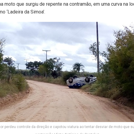
a moto que surgiu de repente na contramão, em uma curva na lo
o ‘Ladeira da Simoa’.
or perdeu controle da direção e capotou viatura ao tentar desviar de moto que su