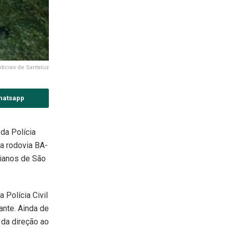
tícias de Santaluz
hatsapp
da Polícia
da rodovia BA-
aianos de São
 Polícia Civil
ante. Ainda de
 da direção ao