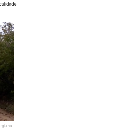
calidade
rgiu na