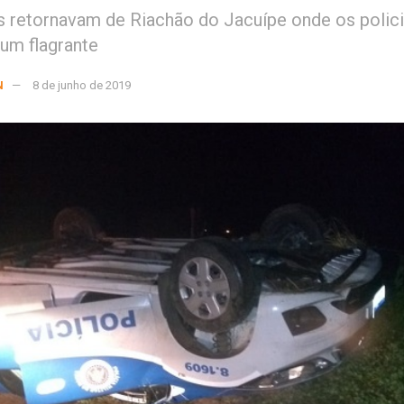
is retornavam de Riachão do Jacuípe onde os polici
 um flagrante
N
8 de junho de 2019