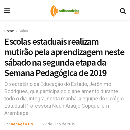
Home
Bahia
Escolas estaduais realizam
mutirão pela aprendizagem neste
sábado na segunda etapa da
Semana Pedagógica de 2019
O secretário da Educação do Estado, Jerônimo
Rodrigues, que participa do planejamento durante
todo o dia, integra, nesta manhã, a equipe do Colégio
Estadual Professora Nadir Araújo Copque, em
Arembepe.
Por
Redação CN
27 de julho de 2019