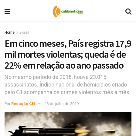
Home
Brasil
Em cinco meses, País registra 17,9
mil mortes violentas; queda é de
22% em relação ao ano passado
No mesmo período de 2018, houve 23.015
assassinatos. Índice nacional de homicídios criado
pelo G1 acompanha os crimes violentos mês a mês.
Por
Redação CN
13 de julho de 2019