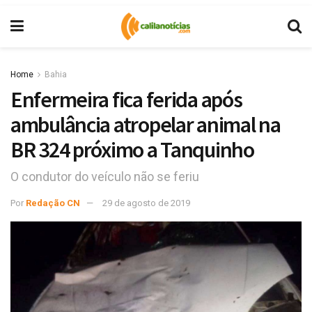
Home
Bahia
Enfermeira fica ferida após
ambulância atropelar animal na
BR 324 próximo a Tanquinho
O condutor do veículo não se feriu
Por
Redação CN
29 de agosto de 2019