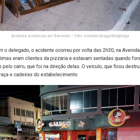
Acidente aconteceu em Barreiras — Foto: Ivonaldo Braga/Blogbraga
 o delegado, o acidente ocorreu por volta das 2h30, na Avenida
vítimas eram clientes da pizzaria e estavam sentadas quando fo
 pelo carro, que foi na direção delas. O veículo, que ficou dest
raça e cadeiras do estabelecimento.