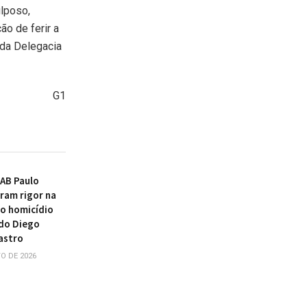
ulposo,
ão de ferir a
 da Delegacia
G1
AB Paulo
ram rigor na
o homicídio
do Diego
astro
O DE 2026