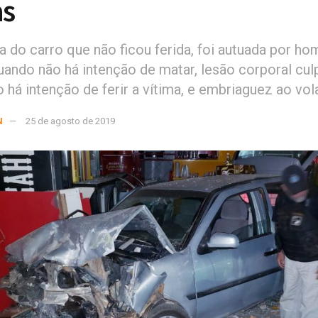
as
a do carro que não ficou ferida, foi autuada por ho
uando não há intenção de matar, lesão corporal cul
 há intenção de ferir a vítima, e embriaguez ao vol
N
25 de agosto de 2019