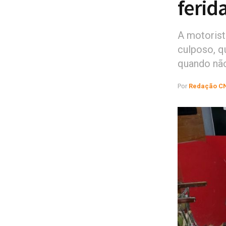
ferid
A motorist
culposo, q
quando não
Por
Redação C