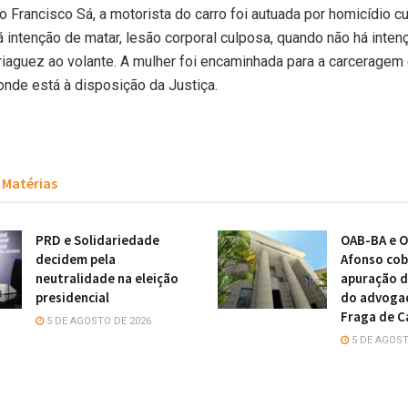
 Francisco Sá, a motorista do carro foi autuada por homicídio c
 intenção de matar, lesão corporal culposa, quando não há intenç
riaguez ao volante. A mulher foi encaminhada para a carceragem
 onde está à disposição da Justiça.
Matérias
PRD e Solidariedade
OAB-BA e O
decidem pela
Afonso cob
neutralidade na eleição
apuração d
presidencial
do advoga
Fraga de C
5 DE AGOSTO DE 2026
5 DE AGOST