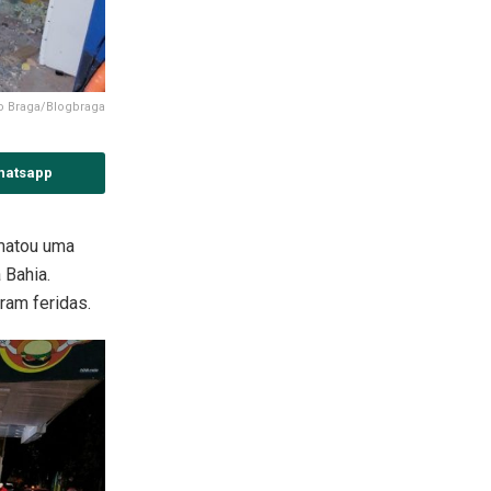
do Braga/Blogbraga
hatsapp
 matou uma
 Bahia.
ram feridas.