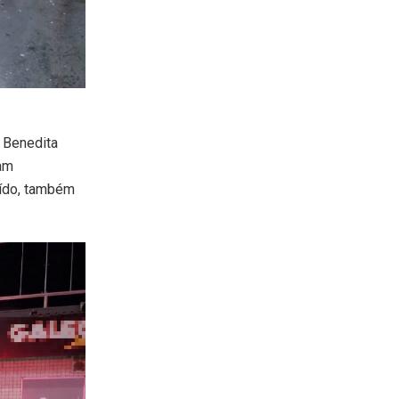
 Benedita
ram
ruído, também