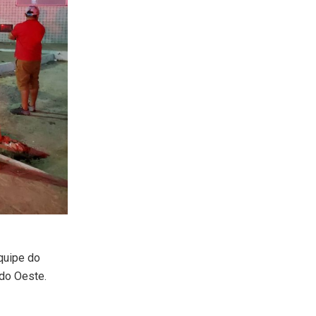
quipe do
do Oeste.