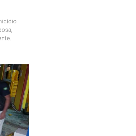
micídio
posa,
ante.