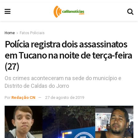
Home
Fatos Policiais
Polícia registra dois assassinatos
em Tucano na noite de terça-feira
(27)
Os crimes aconteceram na sede do município e
Distrito de Caldas do Jorro
Por
Redação CN
27 de agosto de 2019