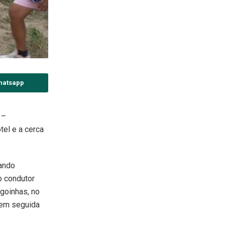
hatsapp
 –
el e a cerca
Nando
o condutor
goinhas, no
 em seguida