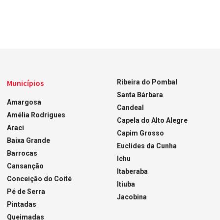
Municípios
Ribeira do Pombal
Santa Bárbara
Amargosa
Candeal
Amélia Rodrigues
Capela do Alto Alegre
Araci
Capim Grosso
Baixa Grande
Euclides da Cunha
Barrocas
Ichu
Cansanção
Itaberaba
Conceição do Coité
Itiuba
Pé de Serra
Jacobina
Pintadas
Queimadas