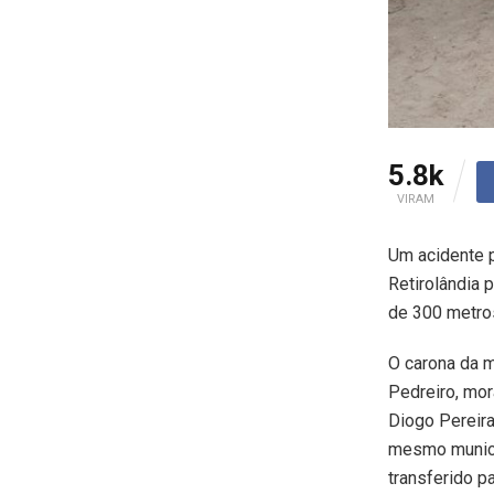
5.8k
VIRAM
Um acidente p
Retirolândia 
de 300 metros
O carona da m
Pedreiro, mo
Diogo Pereir
mesmo municíp
transferido pa