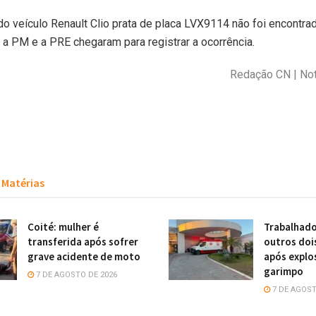
do veículo Renault Clio prata de placa LVX9114 não foi encontrad
 PM e a PRE chegaram para registrar a ocorrência.
Redação CN | Not
Matérias
Coité: mulher é
Trabalhado
transferida após sofrer
outros doi
grave acidente de moto
após explo
garimpo
7 DE AGOSTO DE 2026
7 DE AGOST