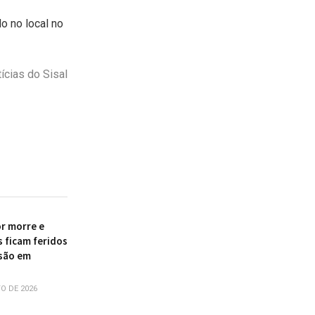
o no local no
ícias do Sisal
r morre e
s ficam feridos
são em
O DE 2026