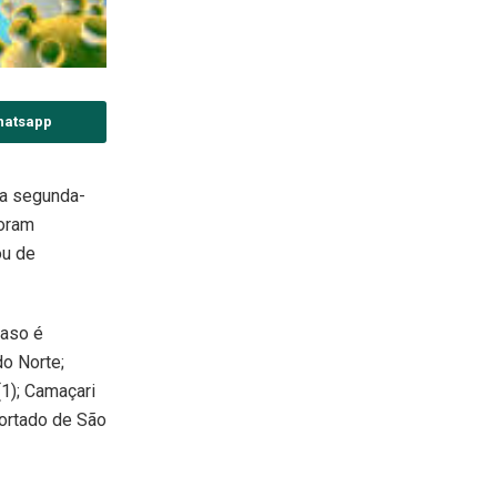
hatsapp
ta segunda-
foram
ou de
caso é
do Norte;
(1); Camaçari
portado de São