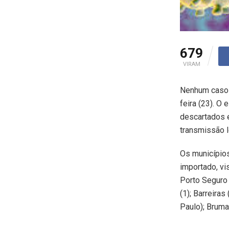
679
VIRAM
Nenhum caso d
feira (23). O
descartados e
transmissão l
Os municípios
importado, vi
Porto Seguro (
(1); Barreira
Paulo); Bruma