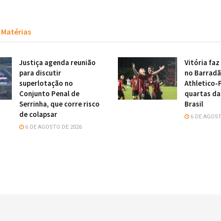
Matérias
Justiça agenda reunião
Vitória faz
para discutir
no Barradã
superlotação no
Athletico-
Conjunto Penal de
quartas da
Serrinha, que corre risco
Brasil
de colapsar
6 DE AGOST
6 DE AGOSTO DE 2026