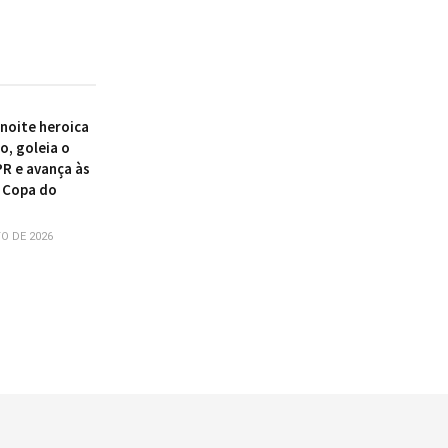
 noite heroica
o, goleia o
PR e avança às
 Copa do
O DE 2026