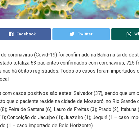
Facebook
Twittter
W
e coronavírus (Covid-19) foi confirmado na Bahia na tarde des
 estado totaliza 63 pacientes confirmados com coronavírus, 725 
 não há óbitos registrados. Todos os casos foram importados 
ocal.
 com casos positivos são estes: Salvador (37), sendo que um 
sto que o paciente reside na cidade de Mossoró, no Rio Grande 
8); Feira de Santana (6); Lauro de Freitas (3); Prado (2); Itabuna 
s (1); Conceição do Jacuípe (1); Juazeiro (1); Jequié (1 – caso im
do (1 – caso importado de Belo Horizonte).