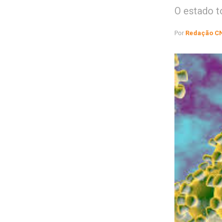
O estado t
Por
Redação C