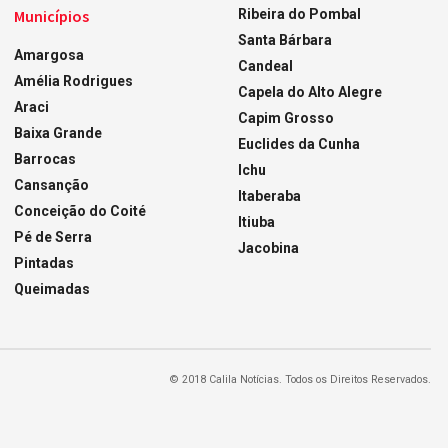
Municípios
Ribeira do Pombal
Santa Bárbara
Amargosa
Candeal
Amélia Rodrigues
Capela do Alto Alegre
Araci
Capim Grosso
Baixa Grande
Euclides da Cunha
Barrocas
Ichu
Cansanção
Itaberaba
Conceição do Coité
Itiuba
Pé de Serra
Jacobina
Pintadas
Queimadas
© 2018 Calila Notícias. Todos os Direitos Reservados.