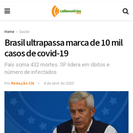
Home
Saúde
Brasil ultrapassa marca de 10 mil
casos de covid-19
País soma 432 mortes. SP lidera em óbitos e
número de infectados
Por
Redação CN
4 de abril de 2020