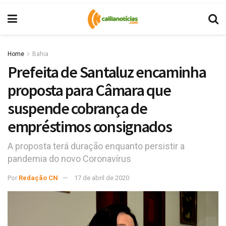
Home
Bahia
Prefeita de Santaluz encaminha
proposta para Câmara que
suspende cobrança de
empréstimos consignados
A proposta terá duração enquanto persistir a
pandemia do novo Coronavírus
Por
Redação CN
17 de abril de 2020