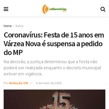
Home
Bahia
Coronavírus: Festa de 15 anos em
Várzea Nova é suspensa a pedido
do MP
Na decisão, a justiça determinou que a festa não
poderá ser realizada enquanto o decreto municipal
estiver em vigência.
Por
Redação CN
4 de maio de 2020