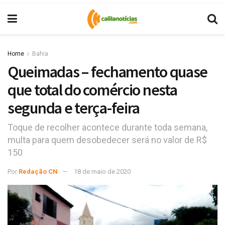
Home
Bahia
Queimadas – fechamento quase
que total do comércio nesta
segunda e terça-feira
Toque de recolher acontece durante toda semana,
multa para quem desobedecer será no valor de R$
150
Por
Redação CN
18 de maio de 2020