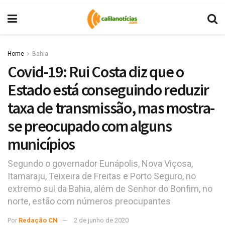
Home
Bahia
Covid-19: Rui Costa diz que o
Estado está conseguindo reduzir
taxa de transmissão, mas mostra-
se preocupado com alguns
municípios
Segundo o governador Eunápolis, Nova Viçosa,
Itamaraju, Teixeira de Freitas e Porto Seguro, no
extremo sul da Bahia, além de Senhor do Bonfim, no
norte, estão com números preocupantes
Por
Redação CN
2 de junho de 2020