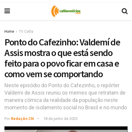
Home
TV Calila
Ponto do Cafezinho: Valdemí de
Assis mostra o que está sendo
feito para o povo ficar em casa e
como vem se comportando
Neste episódio do Ponto do Cafezinho, o repórter
Valdemi de Assis reuniu os memes que retratam de
maneira cômica da realidade da população neste
momento de isolamento social no Brasil e no mundo
Por
Redação CN
18 de junho de 2020