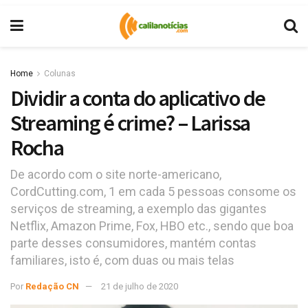
Home
Colunas
Dividir a conta do aplicativo de
Streaming é crime? – Larissa
Rocha
De acordo com o site norte-americano,
CordCutting.com, 1 em cada 5 pessoas consome os
serviços de streaming, a exemplo das gigantes
Netflix, Amazon Prime, Fox, HBO etc., sendo que boa
parte desses consumidores, mantém contas
familiares, isto é, com duas ou mais telas
Por
Redação CN
21 de julho de 2020