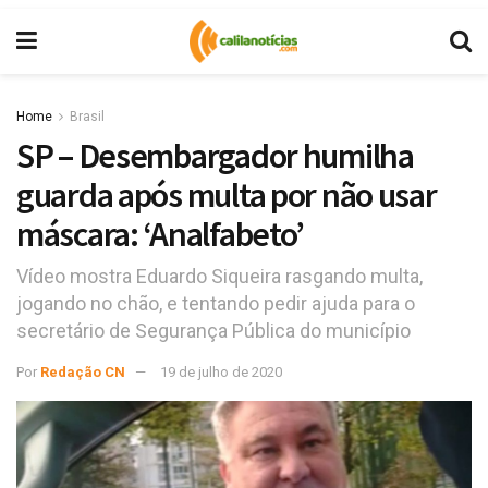
Home
Brasil
SP – Desembargador humilha
guarda após multa por não usar
máscara: ‘Analfabeto’
Vídeo mostra Eduardo Siqueira rasgando multa,
jogando no chão, e tentando pedir ajuda para o
secretário de Segurança Pública do município
Por
Redação CN
19 de julho de 2020