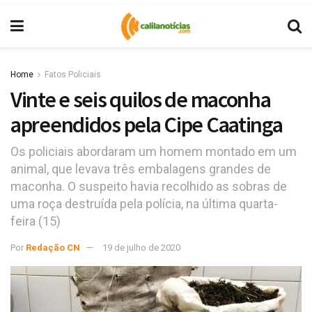
Home
Fatos Policiais
Vinte e seis quilos de maconha
apreendidos pela Cipe Caatinga
Os policiais abordaram um homem montado em um
animal, que levava três embalagens grandes de
maconha. O suspeito havia recolhido as sobras de
uma roça destruída pela polícia, na última quarta-
feira (15)
Por
Redação CN
19 de julho de 2020