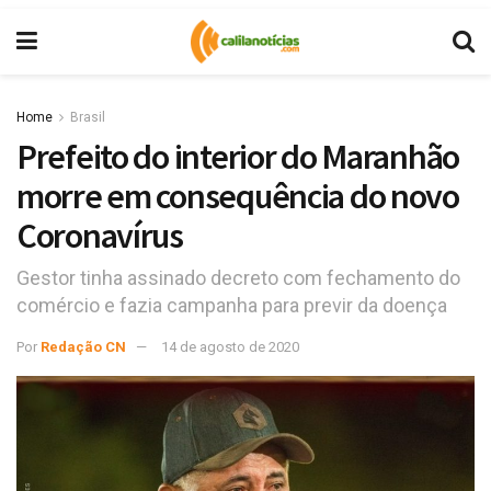
Home
Brasil
Prefeito do interior do Maranhão
morre em consequência do novo
Coronavírus
Gestor tinha assinado decreto com fechamento do
comércio e fazia campanha para previr da doença
Por
Redação CN
14 de agosto de 2020