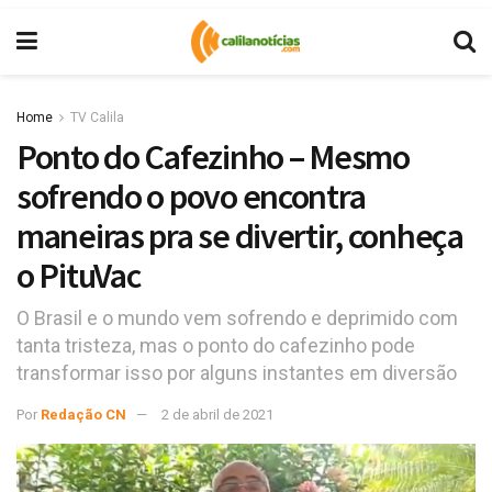
Home
TV Calila
Ponto do Cafezinho – Mesmo
sofrendo o povo encontra
maneiras pra se divertir, conheça
o PituVac
O Brasil e o mundo vem sofrendo e deprimido com
tanta tristeza, mas o ponto do cafezinho pode
transformar isso por alguns instantes em diversão
Por
Redação CN
2 de abril de 2021