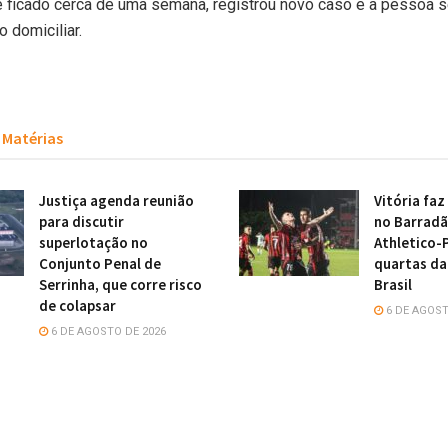
e ficado cerca de uma semana, registrou novo caso e a pessoa 
 domiciliar.
Matérias
Justiça agenda reunião
Vitória faz
para discutir
no Barradã
superlotação no
Athletico-
Conjunto Penal de
quartas da
Serrinha, que corre risco
Brasil
de colapsar
6 DE AGOST
6 DE AGOSTO DE 2026