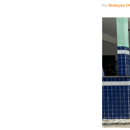
Por
Redação C