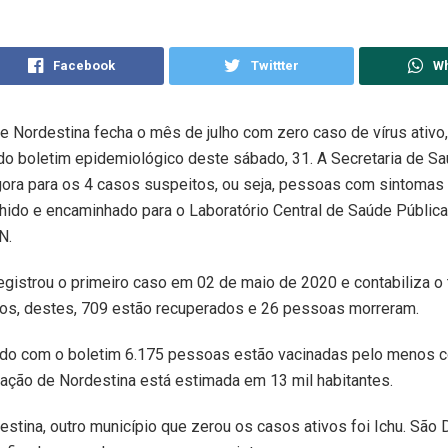
Facebook
Twittter
W
e Nordestina fecha o mês de julho com zero caso de vírus ativo
do boletim epidemiológico deste sábado, 31. A Secretaria de S
agora para os 4 casos suspeitos, ou seja, pessoas com sintomas
lhido e encaminhado para o Laboratório Central de Saúde Públic
N.
egistrou o primeiro caso em 02 de maio de 2020 e contabiliza o 
vos, destes, 709 estão recuperados e 26 pessoas morreram.
rdo com o boletim 6.175 pessoas estão vacinadas pelo menos
ação de Nordestina está estimada em 13 mil habitantes.
stina, outro município que zerou os casos ativos foi Ichu. Sã