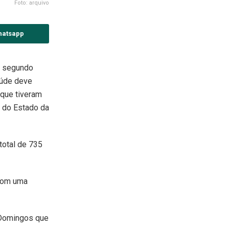
Foto: arquivo
hatsapp
, segundo
aúde deve
 que tiveram
a do Estado da
total de 735
 com uma
o Domingos que