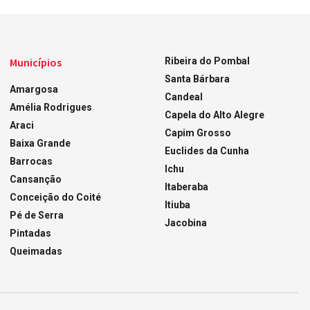
Municípios
Ribeira do Pombal
Santa Bárbara
Amargosa
Candeal
Amélia Rodrigues
Capela do Alto Alegre
Araci
Capim Grosso
Baixa Grande
Euclides da Cunha
Barrocas
Ichu
Cansanção
Itaberaba
Conceição do Coité
Itiuba
Pé de Serra
Jacobina
Pintadas
Queimadas