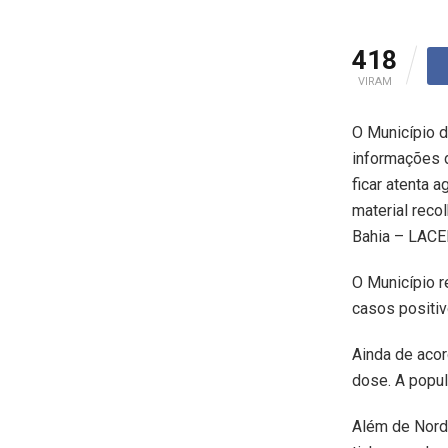
418
VIRAM
O Município d
informações 
ficar atenta 
material reco
Bahia – LACE
O Município r
casos positi
Ainda de aco
dose. A popul
Além de Norde