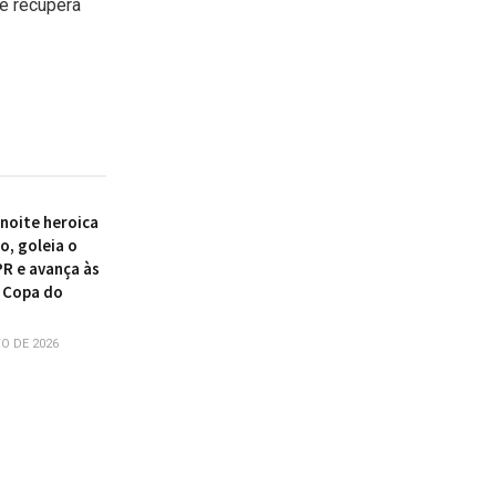
se recupera
 noite heroica
o, goleia o
PR e avança às
 Copa do
O DE 2026