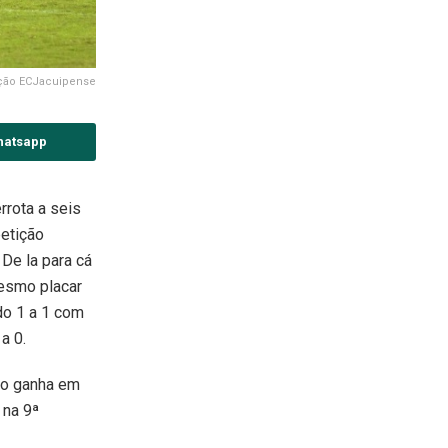
ução ECJacuipense
hatsapp
rrota a seis
petição
 De la para cá
mesmo placar
do 1 a 1 com
a 0.
ão ganha em
 na 9ª