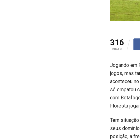
316
VIRAM
Jogando em Pi
jogos, mas ta
aconteceu no 
só empatou co
com Botafogo 
Floresta joga
Tem situação
seus domínios
posição, a fr