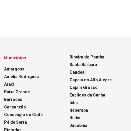
Municípios
Ribeira do Pombal
Santa Bárbara
Amargosa
Candeal
Amélia Rodrigues
Capela do Alto Alegre
Araci
Capim Grosso
Baixa Grande
Euclides da Cunha
Barrocas
Ichu
Cansanção
Itaberaba
Conceição do Coité
Itiuba
Pé de Serra
Jacobina
Pintadas