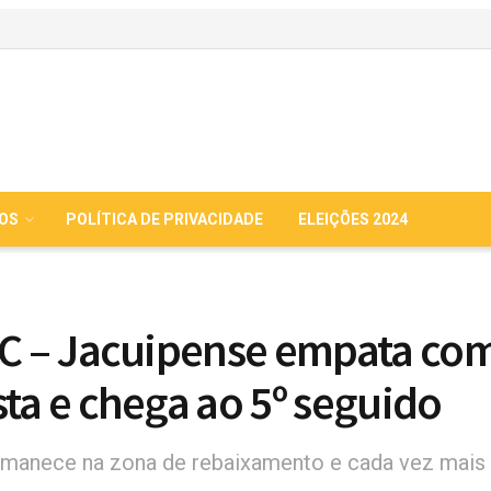
IOS
POLÍTICA DE PRIVACIDADE
ELEIÇÕES 2024
 C – Jacuipense empata co
sta e chega ao 5º seguido
manece na zona de rebaixamento e cada vez mais 