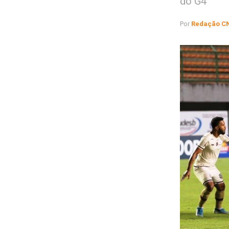
do G4
Por
Redação C