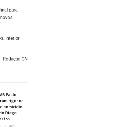
inal para
o novos
, interior
Redação CN
AB Paulo
ram rigor na
o homicídio
do Diego
astro
O DE 2026