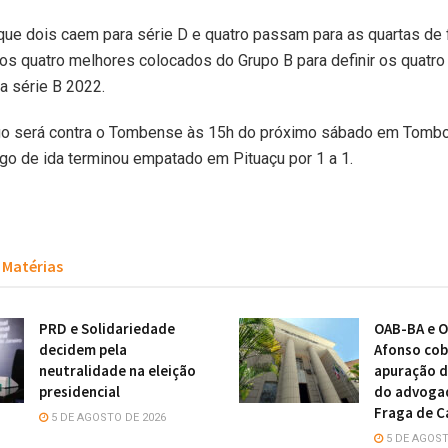
que dois caem para série D e quatro passam para as quartas de f
os quatro melhores colocados do Grupo B para definir os quatr
a série B 2022.
go será contra o Tombense às 15h do próximo sábado em Tombos
ogo de ida terminou empatado em Pituaçu por 1 a 1.
Matérias
PRD e Solidariedade
OAB-BA e O
decidem pela
Afonso cob
neutralidade na eleição
apuração d
presidencial
do advoga
Fraga de C
5 DE AGOSTO DE 2026
5 DE AGOST