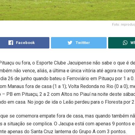
Foto: reprod
Facebook
Twittter
W
tuaçu ou fora, o Esporte Clube Jacuipense não sabe o que é de
mbém não vence, aliás, a última e única vitória até agora na com
dia 26 de junho quando bateu o Ferroviário em Pituaçu por 1 a 0.
m Manaus fora de casa (1 a 1); Volta Redonda no Rio (0 a 0); 
– PB em Pituaçu, 2 a 2 com Altos no Piauí na noite deste sába
ndo em casa. No jogo de ida o Leão perdeu para o Floresta por 2 
 que se comemora empate fora de casa, mas quando também n
 a situação se complica. O Jacupa está com apenas 9 pontos e
ente apenas do Santa Cruz lanterna do Grupo A com 3 pontos.