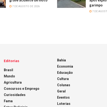
grave acidente de moto
após explo
garimpo
7 DE AGOSTO DE 2026
7 DE AGOST
Editorias
Bahia
Economia
Brasil
Educação
Mundo
Cultura
Agricultura
Colunas
Concursos e Emprego
Geral
Curiosidades
Eventos
Fama
Loterias