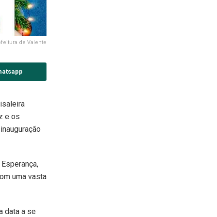
feitura de Valente
hatsapp
isaleira
z e os
 inauguração
l Esperança,
 com uma vasta
a data a se