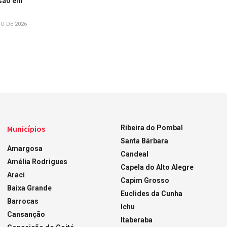
são em
O DE 2026
Municípios
Ribeira do Pombal
Santa Bárbara
Amargosa
Candeal
Amélia Rodrigues
Capela do Alto Alegre
Araci
Capim Grosso
Baixa Grande
Euclides da Cunha
Barrocas
Ichu
Cansanção
Itaberaba