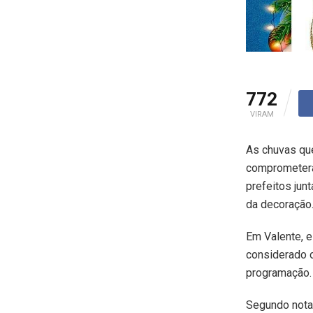
772
VIRAM
As chuvas que
comprometera
prefeitos ju
da decoração
Em Valente, e
considerado o
programação.
Segundo nota 