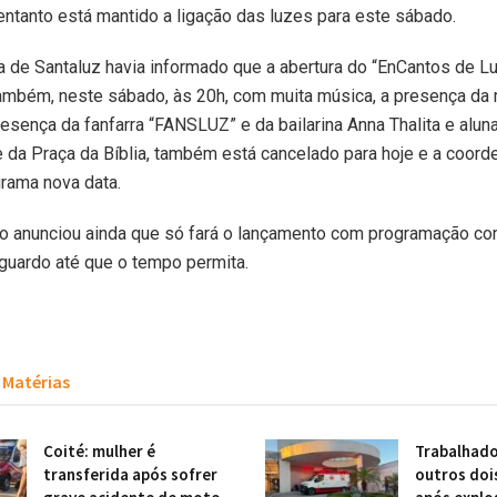
 entanto está mantido a ligação das luzes para este sábado.
ra de Santaluz havia informado que a abertura do “EnCantos de L
também, neste sábado, às 20h, com muita música, a presença d
resença da fanfarra “FANSLUZ” e da bailarina Anna Thalita e alun
e da Praça da Bíblia, também está cancelado para hoje e a coor
grama nova data.
o anunciou ainda que só fará o lançamento com programação co
 aguardo até que o tempo permita.
Matérias
Coité: mulher é
Trabalhado
transferida após sofrer
outros doi