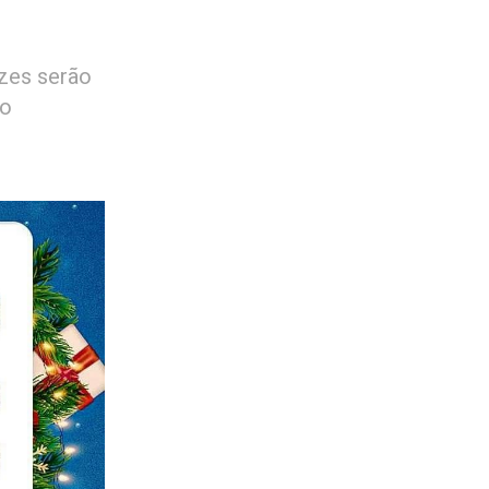
uzes serão
to