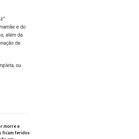
uz”
a mamãe e do
as, além da
denação de
mpleta, ou
r morre e
s ficam feridos