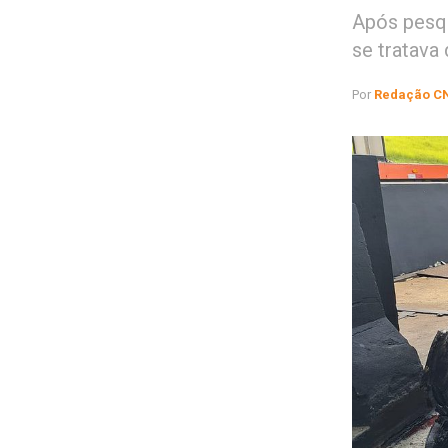
Após pesqu
se tratava
Por
Redação C