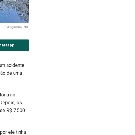
Divulgação/PRF
hatsapp
 um acidente
ção de uma
toria no
 Depois, os
ase R$ 7.500
por ele tinha