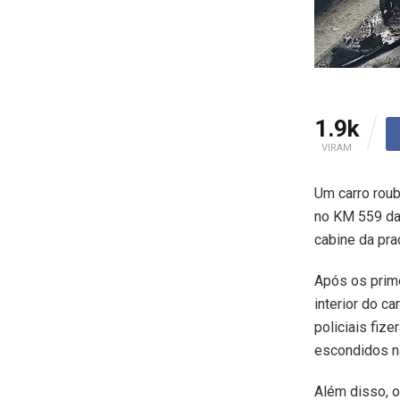
1.9k
VIRAM
Um carro roub
no KM 559 da
cabine da pra
Após os prime
interior do c
policiais fiz
escondidos n
Além disso, o