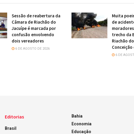
Sessão de reabertura da
Muita poei
Câmara de Riachão do
de acident
Jacuípe é marcada por
moradores 
confusão envolvendo
trecho da 
dois vereadores
Riachão do
Conceição 
6 DE AGOSTO DE 2026
6 DE AGOST
Editorias
Bahia
Economia
Brasil
Educação