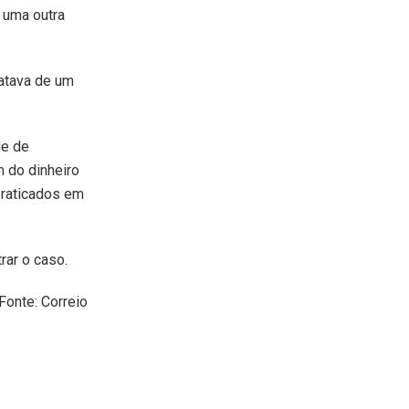
 uma outra
ratava de um
de de
m do dinheiro
 praticados em
rar o caso.
Fonte: Correio