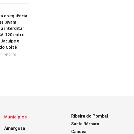
ra e sequência
es levam
a interditar
BA-120 entre
 Jacuípe e
do Coité
O DE 2026
Municípios
Ribeira do Pombal
Santa Bárbara
Amargosa
Candeal