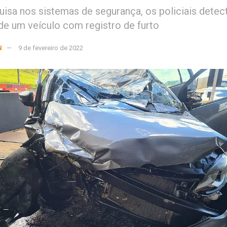
isa nos sistemas de segurança, os policiais dete
 de um veículo com registro de furto
N
9 de fevereiro de 2022