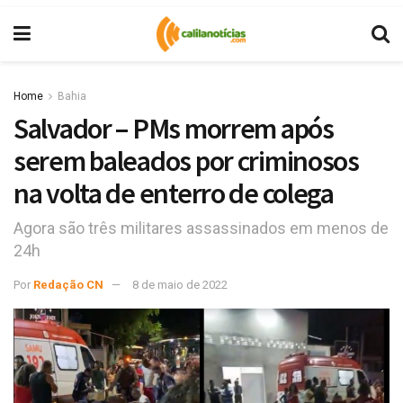
Home
Bahia
Salvador – PMs morrem após
serem baleados por criminosos
na volta de enterro de colega
Agora são três militares assassinados em menos de
24h
Por
Redação CN
8 de maio de 2022